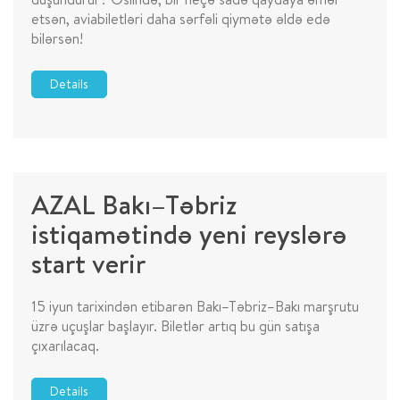
etsən, aviabiletləri daha sərfəli qiymətə əldə edə
bilərsən!
Details
AZAL Bakı–Təbriz
istiqamətində yeni reyslərə
start verir
15 iyun tarixindən etibarən Bakı–Təbriz–Bakı marşrutu
üzrə uçuşlar başlayır. Biletlər artıq bu gün satışa
çıxarılacaq.
Details