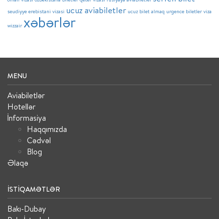
ucuz aviabiletler
seudiyye erebistani vizasi
ucuz bilet almaq
urgence biletler
viza
xəbərlər
wizzair
MENU
Aviabiletlər
Hotellər
İnformasiya
Haqqımızda
Cədvəl
Blog
Əlaqə
İSTIQAMƏTLƏR
Bakı-Dubay