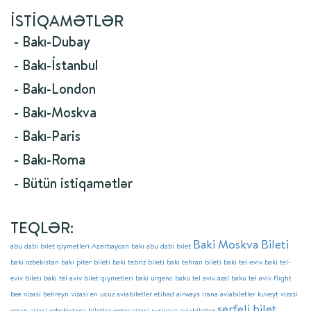
İSTIQAMƏTLƏR
- Bakı-Dubay
- Bakı-İstanbul
- Bakı-London
- Bakı-Moskva
- Bakı-Paris
- Bakı-Roma
- Bütün istiqamətlər
TEQLƏR:
Baki Moskva Bileti
abu dabi bilet qiymetleri
Azərbaycan
baki abu dabi bilet
baki ozbekistan
baki piter bileti
baki tebriz bileti
baki tehran bileti
baki tel-eviv
baki tel-
eviv bileti
baki tel aviv bilet qiymetleri
baki urgenc
baku tel aviv azal
baku tel aviv flight
bee vizasi
behreyn vizasi
en ucuz aviabiletler
etihad airways
irana aviabiletler
kuveyt vizasi
serfeli bilet
oman vizasi
ozbekistana biletler
qeter vizasi
rusiyaya aviabiletler