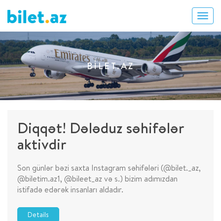
BILET.AZ
Diqqət! Dələduz səhifələr
aktivdir
Son günlər bəzi saxta Instagram səhifələri (@bilet._az,
@biletim.az1, @bileet_az və s.) bizim adımızdan
istifadə edərək insanları aldadır.
Details