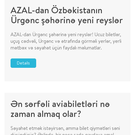
AZAL-dan Özbəkistanın
Ürgənc şəhərinə yeni reyslər
AZAL-dan Ürgənc şəhərinə yeni reyslər! Ucuz biletlər,
uçuş cədvəli, Ürgənc və ətrafında görməli yerlər, yerli
mətbəx və səyahət üçün faydalı məlumatlar.
Details
Ən sərfəli aviabiletləri nə
zaman almaq olar?
Səyahət etmək istəyirsən, amma bilet qiymətləri səni
düşündürür? Əslində, bir neçə sadə qaydaya əməl