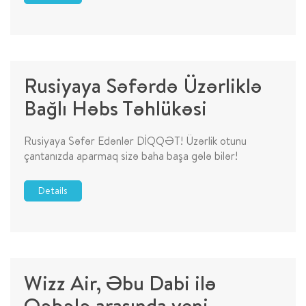
Rusiyaya Səfərdə Üzərliklə
Bağlı Həbs Təhlükəsi
Rusiyaya Səfər Edənlər DİQQƏT! Üzərlik otunu
çantanızda aparmaq sizə baha başa gələ bilər!
Details
Wizz Air, Əbu Dabi ilə
Qəbələ arasında yeni