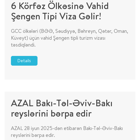
6 Körfəz Ölkəsinə Vahid
Şengen Tipi Viza Gəlir!
GCC ölkələri (BƏƏ, Səudiyyə, Bəhreyn, Qətər, Oman,
Küveyt) üçün vahid Şengen tipli turizm vizası
təsdiqləndi.
Details
AZAL Bakı-Təl-Əviv-Bakı
reyslərini bərpa edir
AZAL 28 iyun 2025-dən etibarən Bakı-Təl-Əviv-Bakı
reyslərini bərpa edir.