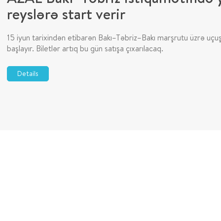
reyslərə start verir
15 iyun tarixindən etibarən Bakı–Təbriz–Bakı marşrutu üzrə uçuş
başlayır. Biletlər artıq bu gün satışa çıxarılacaq.
Details