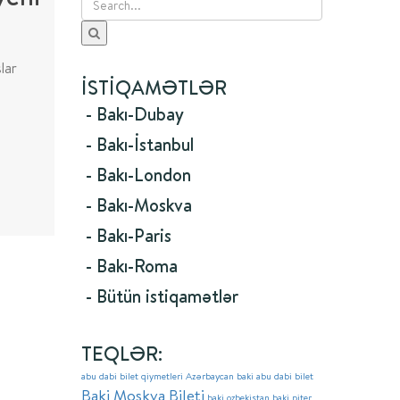
lar
İSTIQAMƏTLƏR
- Bakı-Dubay
- Bakı-İstanbul
- Bakı-London
- Bakı-Moskva
- Bakı-Paris
- Bakı-Roma
- Bütün istiqamətlər
TEQLƏR:
abu dabi bilet qiymetleri
Azərbaycan
baki abu dabi bilet
Baki Moskva Bileti
baki ozbekistan
baki piter