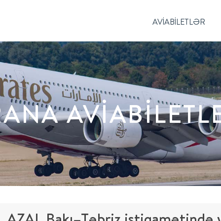
AVIABILETLƏR
RANA AVIABILETL
AZAL Bakı–Təbriz istiqamətində 