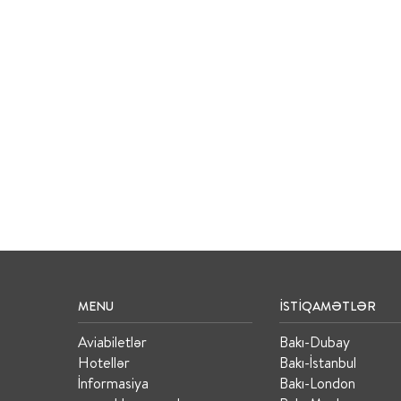
MENU
İSTIQAMƏTLƏR
Aviabiletlər
Bakı-Dubay
Hotellər
Bakı-İstanbul
İnformasiya
Bakı-London