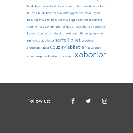
bileti
baki tebriz bileti
baki tehran bileti
baki tel-eviv
baki
tel-eviv bileti
baki tel aviv bilet qiymetleri
baki urgenc
baku tel aviv azal
baku tel aviv flight
bee vizasi
behreyn
vizasi
en ucuz aviabiletler
etihad airways
irana aviabiletler
kuveyt vizasi
oman vizasi
ozbekistana biletler
qeter vizasi
serfeli bilet
rusiyaya aviabiletler
seudiyye
ucuz aviabiletler
erebistani vizasi
ucuz bilet
xəbərlər
almaq
urgence biletler
viza
wizzair
Follow us: