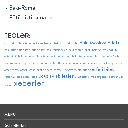
- Bakı-Roma
- Bütün istiqamətlər
TEQLƏR:
Baki Moskva Bileti
abu dabi bilet qiymetleri
Azərbaycan
baki abu dabi bilet
baki ozbekistan
baki piter bileti
baki tebriz bileti
baki tehran bileti
baki tel-eviv
baki tel-
eviv bileti
baki tel aviv bilet qiymetleri
baki urgenc
baku tel aviv azal
baku tel aviv flight
bee vizasi
behreyn vizasi
en ucuz aviabiletler
etihad airways
irana aviabiletler
kuveyt vizasi
serfeli bilet
oman vizasi
ozbekistana biletler
qeter vizasi
rusiyaya aviabiletler
ucuz aviabiletler
seudiyye erebistani vizasi
ucuz bilet almaq
urgence biletler
viza
xəbərlər
wizzair
MENU
Aviabiletlər