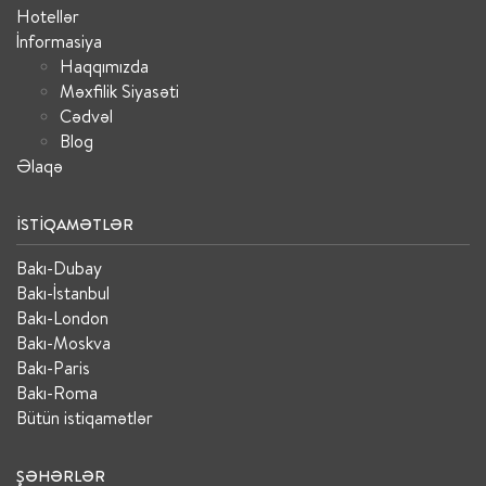
Hotellər
İnformasiya
Haqqımızda
Məxfilik Siyasəti
Cədvəl
Blog
Əlaqə
İSTIQAMƏTLƏR
Bakı-Dubay
Bakı-İstanbul
Bakı-London
Bakı-Moskva
Bakı-Paris
Bakı-Roma
Bütün istiqamətlər
ŞƏHƏRLƏR