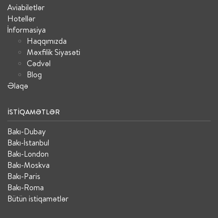
Aviabiletlər
Hotellər
İnformasiya
Haqqımızda
Məxfilik Siyasəti
Cədvəl
Blog
Əlaqə
İSTIQAMƏTLƏR
Bakı-Dubay
Bakı-İstanbul
Bakı-London
Bakı-Moskva
Bakı-Paris
Bakı-Roma
Bütün istiqamətlər