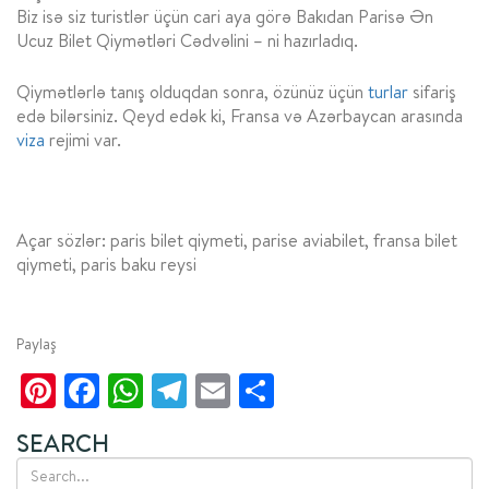
Biz isə siz turistlər üçün cari aya görə Bakıdan Parisə Ən
Ucuz Bilet Qiymətləri Cədvəlini – ni hazırladıq.
Qiymətlərlə tanış olduqdan sonra, özünüz üçün
turlar
sifariş
edə bilərsiniz. Qeyd edək ki, Fransa və Azərbaycan arasında
viza
rejimi var.
Açar sözlər: paris bilet qiymeti, parise aviabilet, fransa bilet
qiymeti, paris baku reysi
Paylaş
Pinterest
Facebook
WhatsApp
Telegram
Email
Share
SEARCH