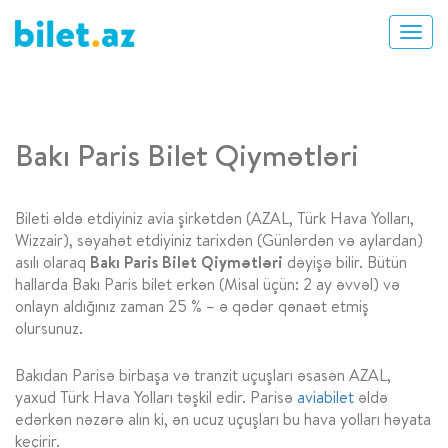
Bakı Paris Bilet Qiymətləri
Bileti əldə etdiyiniz avia şirkətdən (AZAL, Türk Hava Yolları,
Wizzair), səyahət etdiyiniz tarixdən (Günlərdən və aylardan)
asılı olaraq
Bakı Paris Bilet Qiymətləri
dəyişə bilir. Bütün
hallarda Bakı Paris bilet erkən (Misal üçün: 2 ay əvvəl) və
onlayn aldığınız zaman 25 % – ə qədər qənaət etmiş
olursunuz.
Bakıdan Parisə birbaşa və tranzit uçuşları əsasən AZAL,
yaxud Türk Hava Yolları təşkil edir. Parisə
aviabilet
əldə
edərkən nəzərə alın ki, ən ucuz uçuşları bu hava yolları həyata
keçirir.