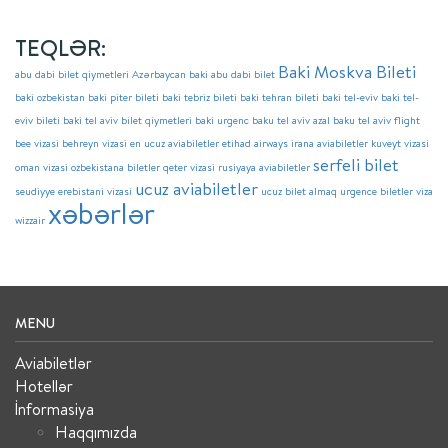
TEQLƏR:
Baki Moskva Bileti
abu dabi bilet qiymetleri
Azərbaycan
baki abu dabi bilet
baki ozbekistan
baki piter bileti
baki tebriz bileti
baki tehran bileti
baki tel-eviv
baki tel-
eviv bileti
baki tel aviv bilet qiymetleri
baki urgenc
baku tel aviv azal
baku tel aviv flight
bee vizasi
behreyn vizasi
en ucuz aviabiletler
etihad airways
irana aviabiletler
kuveyt vizasi
serfeli bilet
oman vizasi
ozbekistana biletler
qeter vizasi
rusiyaya aviabiletler
ucuz aviabiletler
seudiyye erebistani vizasi
ucuz bilet almaq
urgence biletler
viza
xəbərlər
wizzair
MENU
Aviabiletlər
Hotellər
İnformasiya
Haqqımızda