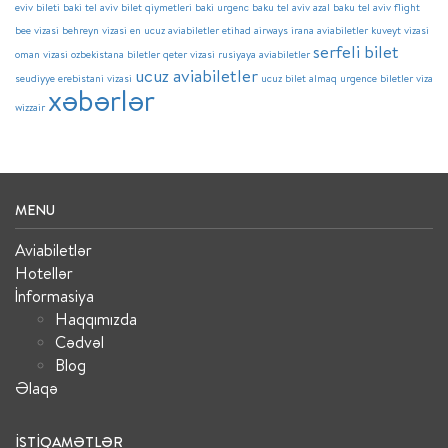
eviv bileti
baki tel aviv bilet qiymetleri
baki urgenc
baku tel aviv azal
baku tel aviv flight
bee vizasi
behreyn vizasi
en ucuz aviabiletler
etihad airways
irana aviabiletler
kuveyt vizasi
serfeli bilet
oman vizasi
ozbekistana biletler
qeter vizasi
rusiyaya aviabiletler
ucuz aviabiletler
seudiyye erebistani vizasi
ucuz bilet almaq
urgence biletler
viza
xəbərlər
wizzair
MENU
Aviabiletlər
Hotellər
İnformasiya
Haqqımızda
Cədvəl
Blog
Əlaqə
İSTIQAMƏTLƏR