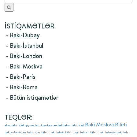
İSTIQAMƏTLƏR
- Bakı-Dubay
- Bakı-İstanbul
- Bakı-London
- Bakı-Moskva
- Bakı-Paris
- Bakı-Roma
- Bütün istiqamətlər
TEQLƏR:
Baki Moskva Bileti
abu dabi bilet qiymetleri
Azərbaycan
baki abu dabi bilet
baki ozbekistan
baki piter bileti
baki tebriz bileti
baki tehran bileti
baki tel-eviv
baki tel-