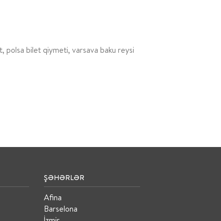
t, polsa bilet qiymeti, varsava baku reysi
ŞƏHƏRLƏR
Afina
Barselona
İzmir