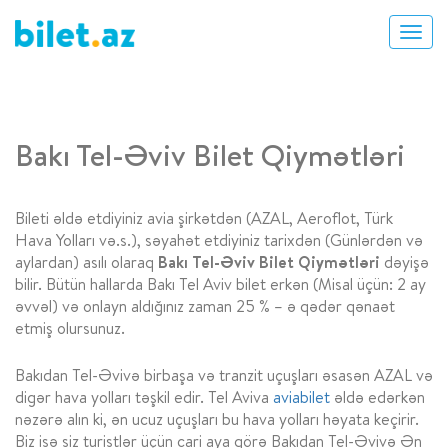
Bakı Tel-Əviv Bilet Qiymətləri
Bileti əldə etdiyiniz avia şirkətdən (AZAL, Aeroflot, Türk
Hava Yolları və.s.), səyahət etdiyiniz tarixdən (Günlərdən və
aylardan) asılı olaraq
Bakı Tel-Əviv Bilet Qiymətləri
dəyişə
bilir. Bütün hallarda Bakı Tel Aviv bilet erkən (Misal üçün: 2 ay
əvvəl) və onlayn aldığınız zaman 25 % – ə qədər qənaət
etmiş olursunuz.
Bakıdan Tel-Əvivə birbaşa və tranzit uçuşları əsasən AZAL və
digər hava yolları təşkil edir. Tel Aviva
aviabilet
əldə edərkən
nəzərə alın ki, ən ucuz uçuşları bu hava yolları həyata keçirir.
Biz isə siz turistlər üçün cari aya görə Bakıdan Tel-Əvivə Ən