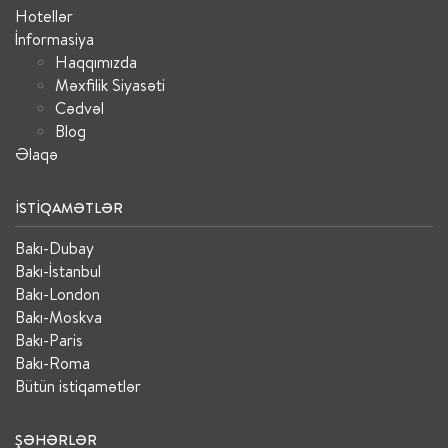
Hotellər
İnformasiya
Haqqımızda
Məxfilik Siyasəti
Cədvəl
Blog
Əlaqə
İSTIQAMƏTLƏR
Bakı-Dubay
Bakı-İstanbul
Bakı-London
Bakı-Moskva
Bakı-Paris
Bakı-Roma
Bütün istiqamətlər
ŞƏHƏRLƏR