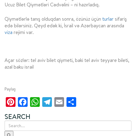
Ucuz Bilet Qiymətləri Cədvəlini – ni hazırladıq.
Qiymətlərlə tanış olduqdan sonra, özünüz üçün
turlar
sifariş
edə bilərsiniz. Qeyd edək ki, İsrail və Azərbaycan arasında
viza
rejimi var.
Açar sözlər: tel aviv bilet qiymeti, baki tel aviv teyyare bileti,
azal baku israil
Paylaş
Pinterest
Facebook
WhatsApp
Telegram
Email
Share
SEARCH