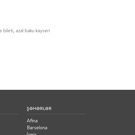
 bileti, azal baku kayseri
ŞƏHƏRLƏR
Afina
Barselona
İzmir