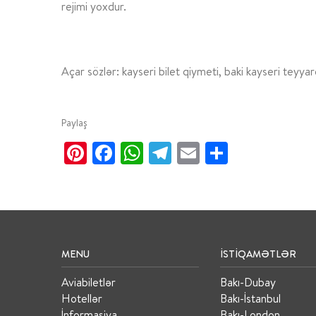
rejimi yoxdur.
Açar sözlər: kayseri bilet qiymeti, baki kayseri teyyare
Paylaş
Pinterest
Facebook
WhatsApp
Telegram
Email
Share
MENU
İSTIQAMƏTLƏR
Aviabiletlər
Bakı-Dubay
Hotellər
Bakı-İstanbul
İnformasiya
Bakı-London