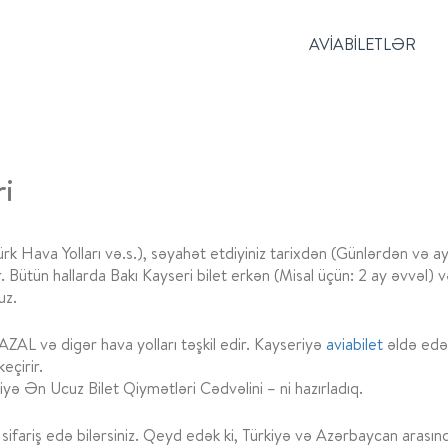
AVIABILETLƏR
ri
Türk Hava Yolları və.s.), səyahət etdiyiniz tarixdən (Günlərdən və a
r. Bütün hallarda Bakı Kayseri bilet erkən (Misal üçün: 2 ay əvvəl) 
uz.
AZAL və digər hava yolları təşkil edir. Kayseriyə
aviabilet
əldə edə
eçirir.
riyə Ən Ucuz Bilet Qiymətləri Cədvəlini – ni hazırladıq.
sifariş edə bilərsiniz. Qeyd edək ki, Türkiyə və Azərbaycan arası