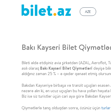
AZE
Bakı Kayseri Bilet Qiymətlə
Bileti əldə etdiyiniz avia şirkətdən (AZAL, Aeroflot, 
asılı olaraq
Bakı Kayseri Bilet Qiymətləri
dəyişə bili
aldığınız zaman 25 % – ə qədər qənaət etmiş olursun
Bakıdan Kayseriyə birbaşa və tranzit uçuşları əsasən 
nəzərə alın ki, ən ucuz uçuşları bu hava yolları həyata k
Biz isə siz turistlər üçün cari aya görə Bakıdan Kayse
Qiymətlərlə tanış olduqdan sonra, özünüz üçün
turlar