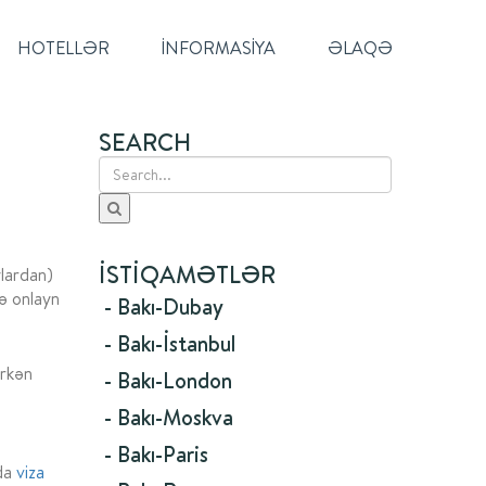
HOTELLƏR
İNFORMASIYA
ƏLAQƏ
SEARCH
İSTIQAMƏTLƏR
ylardan)
və onlayn
- Bakı-Dubay
- Bakı-İstanbul
rkən
- Bakı-London
- Bakı-Moskva
- Bakı-Paris
nda
viza