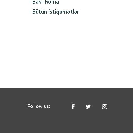
- Bakı-Roma
- Bütün istiqamətlər
Follow us: